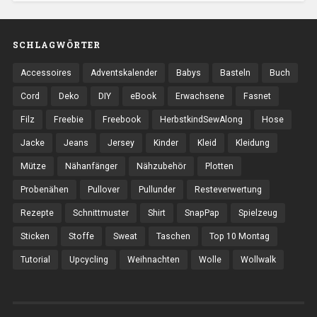
SCHLAGWÖRTER
Accessoires
Adventskalender
Babys
Basteln
Buch
Cord
Deko
DIY
eBook
Erwachsene
Fasnet
Filz
Freebie
Freebook
HerbstkindSewAlong
Hose
Jacke
Jeans
Jersey
Kinder
Kleid
Kleidung
Mütze
Nähanfänger
Nähzubehör
Plotten
Probenähen
Pullover
Pullunder
Resteverwertung
Rezepte
Schnittmuster
Shirt
SnapPap
Spielzeug
Sticken
Stoffe
Sweat
Taschen
Top 10 Montag
Tutorial
Upcycling
Weihnachten
Wolle
Wollwalk