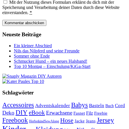
Mit der Nutzung dieses Formulars erklärst du dich mit der
Speicherung und Verarbeitung deiner Daten durch diese Website
einverstanden.
*
Neueste Beiträge
Ein kleiner Abschied
Nils das Nilpferd und seine Freunde
Sommer ohne Ende
Schmucker Hund – ein neues Halsband!
Top 10 Montag – Einschulung/KiGa-Start
Schlagwörter
Babys
Accessoires
Cord
Adventskalender
Basteln
Buch
DIY
eBook
Deko
Erwachsene
Filz
Fasnet
Freebie
Freebook
Jersey
Hose
Jacke
Jeans
HerbstkindSewAlong
Kinder