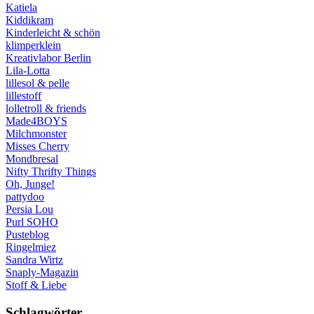
Katiela
Kiddikram
Kinderleicht & schön
klimperklein
Kreativlabor Berlin
Lila-Lotta
lillesol & pelle
lillestoff
lolletroll & friends
Made4BOYS
Milchmonster
Misses Cherry
Mondbresal
Nifty Thrifty Things
Oh, Junge!
pattydoo
Persia Lou
Purl SOHO
Pusteblog
Ringelmiez
Sandra Wirtz
Snaply-Magazin
Stoff & Liebe
Schlagwörter