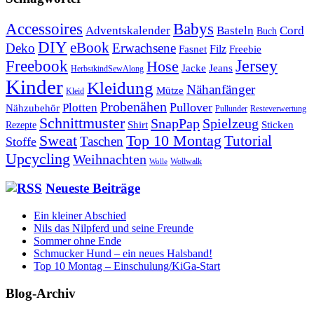
Babys
Accessoires
Cord
Adventskalender
Basteln
Buch
DIY
eBook
Deko
Erwachsene
Filz
Fasnet
Freebie
Freebook
Jersey
Hose
Jacke
Jeans
HerbstkindSewAlong
Kinder
Kleidung
Nähanfänger
Mütze
Kleid
Probenähen
Plotten
Pullover
Nähzubehör
Pullunder
Resteverwertung
Schnittmuster
SnapPap
Spielzeug
Shirt
Sticken
Rezepte
Sweat
Top 10 Montag
Tutorial
Taschen
Stoffe
Upcycling
Weihnachten
Wollwalk
Wolle
Neueste Beiträge
Ein kleiner Abschied
Nils das Nilpferd und seine Freunde
Sommer ohne Ende
Schmucker Hund – ein neues Halsband!
Top 10 Montag – Einschulung/KiGa-Start
Blog-Archiv