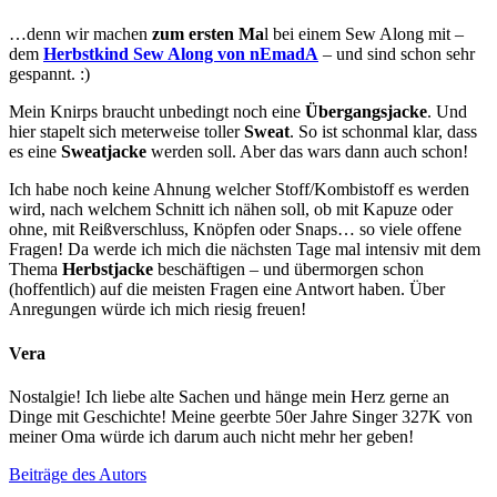
…denn wir machen
zum ersten Ma
l bei einem Sew Along mit –
dem
Herbstkind Sew Along von nEmadA
– und sind schon sehr
gespannt. :)
Mein Knirps braucht unbedingt noch eine
Übergangsjacke
. Und
hier stapelt sich meterweise toller
Sweat
. So ist schonmal klar, dass
es eine
Sweatjacke
werden soll. Aber das wars dann auch schon!
Ich habe noch keine Ahnung welcher Stoff/Kombistoff es werden
wird, nach welchem Schnitt ich nähen soll, ob mit Kapuze oder
ohne, mit Reißverschluss, Knöpfen oder Snaps… so viele offene
Fragen! Da werde ich mich die nächsten Tage mal intensiv mit dem
Thema
Herbstjacke
beschäftigen – und übermorgen schon
(hoffentlich) auf die meisten Fragen eine Antwort haben. Über
Anregungen würde ich mich riesig freuen!
Vera
Nostalgie! Ich liebe alte Sachen und hänge mein Herz gerne an
Dinge mit Geschichte! Meine geerbte 50er Jahre Singer 327K von
meiner Oma würde ich darum auch nicht mehr her geben!
Beiträge des Autors