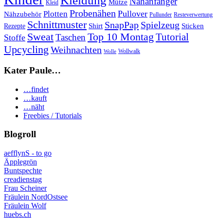
Kleidung
Nähanfänger
Mütze
Kleid
Probenähen
Plotten
Pullover
Nähzubehör
Pullunder
Resteverwertung
Schnittmuster
SnapPap
Spielzeug
Shirt
Sticken
Rezepte
Sweat
Top 10 Montag
Tutorial
Taschen
Stoffe
Upcycling
Weihnachten
Wollwalk
Wolle
Kater Paule…
…findet
…kauft
…näht
Freebies / Tutorials
Blogroll
aefflynS - to go
Äpplegrön
Buntspechte
creadienstag
Frau Scheiner
Fräulein NordOstsee
Fräulein Wolf
huebs.ch