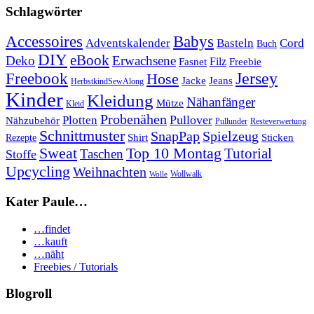
Schlagwörter
Babys
Accessoires
Cord
Adventskalender
Basteln
Buch
DIY
eBook
Deko
Erwachsene
Filz
Fasnet
Freebie
Freebook
Jersey
Hose
Jacke
Jeans
HerbstkindSewAlong
Kinder
Kleidung
Nähanfänger
Mütze
Kleid
Probenähen
Plotten
Pullover
Nähzubehör
Pullunder
Resteverwertung
Schnittmuster
SnapPap
Spielzeug
Shirt
Sticken
Rezepte
Sweat
Top 10 Montag
Tutorial
Taschen
Stoffe
Upcycling
Weihnachten
Wollwalk
Wolle
Kater Paule…
…findet
…kauft
…näht
Freebies / Tutorials
Blogroll