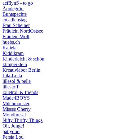
aefflynS - to go
Äpplegrön
Buntspechte
creadienstag
Frau Scheiner
Fräulein NordOstsee
Fräulein Wolf
huebs.ch
Katiela
Kiddikram
Kinderleicht & schön
klimperklein
Kreativlabor Berlin
Lila-Lotta
lillesol & pelle
lillestoff
lolletroll & friends
Made4BOYS
Milchmonster
Misses Cherry
Mondbresal
Nifty Thrifty Things
Oh, Junge!
pattydoo
Persia Lou