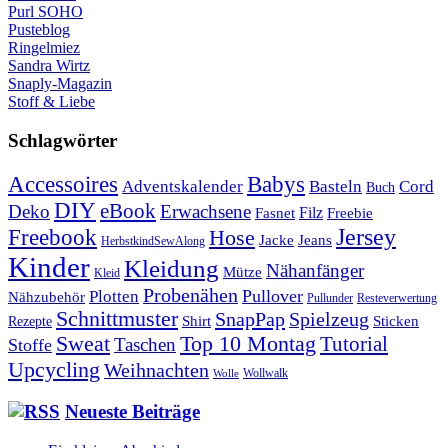
Purl SOHO
Pusteblog
Ringelmiez
Sandra Wirtz
Snaply-Magazin
Stoff & Liebe
Schlagwörter
Babys
Accessoires
Cord
Adventskalender
Basteln
Buch
DIY
eBook
Deko
Erwachsene
Filz
Fasnet
Freebie
Freebook
Jersey
Hose
Jacke
Jeans
HerbstkindSewAlong
Kinder
Kleidung
Nähanfänger
Mütze
Kleid
Probenähen
Plotten
Pullover
Nähzubehör
Pullunder
Resteverwertung
Schnittmuster
SnapPap
Spielzeug
Shirt
Sticken
Rezepte
Sweat
Top 10 Montag
Tutorial
Taschen
Stoffe
Upcycling
Weihnachten
Wollwalk
Wolle
Neueste Beiträge