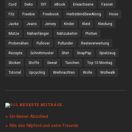
Cord
Deko
DIY
eBook
Erwachsene
Fasnet
Filz
Freebie
Freebook
HerbstkindSewAlong
Hose
Jacke
Jeans
Jersey
Kinder
Kleid
Kleidung
Mütze
Nähanfänger
Nähzubehör
Plotten
Probenähen
Pullover
Pullunder
Resteverwertung
Rezepte
Schnittmuster
Shirt
SnapPap
Spielzeug
Sticken
Stoffe
Sweat
Taschen
Top 10 Montag
Tutorial
Upcycling
Weihnachten
Wolle
Wollwalk
NEUESTE BEITRÄGE
Ein kleiner Abschied
Nils das Nilpferd und seine Freunde