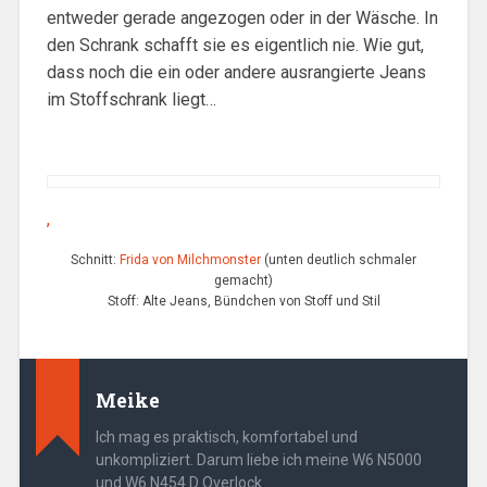
entweder gerade angezogen oder in der Wäsche. In
den Schrank schafft sie es eigentlich nie. Wie gut,
dass noch die ein oder andere ausrangierte Jeans
im Stoffschrank liegt…
,
Schnitt:
Frida von Milchmonster
(unten deutlich schmaler
gemacht)
Stoff: Alte Jeans, Bündchen von Stoff und Stil
Meike
Ich mag es praktisch, komfortabel und
unkompliziert. Darum liebe ich meine W6 N5000
und W6 N454 D Overlock.