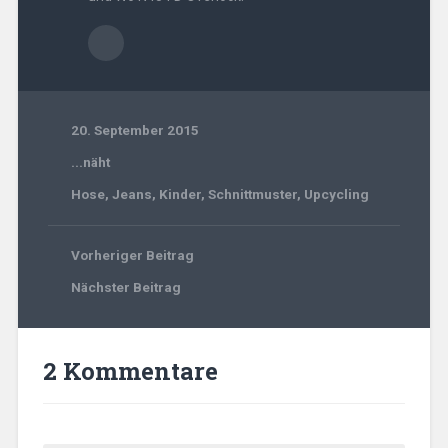
20. September 2015
...näht
Hose
,
Jeans
,
Kinder
,
Schnittmuster
,
Upcycling
Vorheriger Beitrag
Nächster Beitrag
2 Kommentare