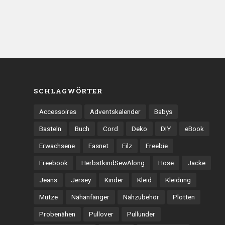
SCHLAGWÖRTER
Accessoires
Adventskalender
Babys
Basteln
Buch
Cord
Deko
DIY
eBook
Erwachsene
Fasnet
Filz
Freebie
Freebook
HerbstkindSewAlong
Hose
Jacke
Jeans
Jersey
Kinder
Kleid
Kleidung
Mütze
Nähanfänger
Nähzubehör
Plotten
Probenähen
Pullover
Pullunder