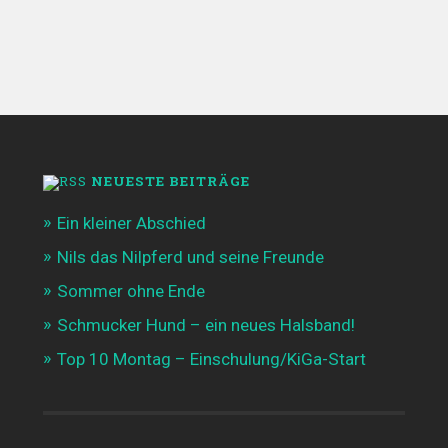
NEUESTE BEITRÄGE
Ein kleiner Abschied
Nils das Nilpferd und seine Freunde
Sommer ohne Ende
Schmucker Hund – ein neues Halsband!
Top 10 Montag – Einschulung/KiGa-Start