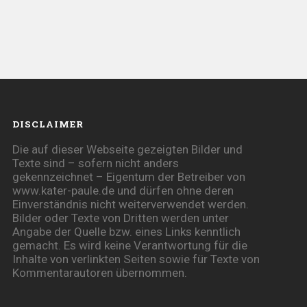
DISCLAIMER
Die auf dieser Webseite gezeigten Bilder und
Texte sind – sofern nicht anders
gekennzeichnet – Eigentum der Betreiber von
www.kater-paule.de und dürfen ohne deren
Einverständnis nicht weiterverwendet werden.
Bilder oder Texte von Dritten werden unter
Angabe der Quelle bzw. eines Links kenntlich
gemacht. Es wird keine Verantwortung für die
Inhalte von verlinkten Seiten sowie für Texte von
Kommentarautoren übernommen.