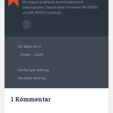
Ich mag es praktisch, komfortabel und
unkompliziert. Darum liebe ich meine W6 N5000
und W6 N454 D Overlock.
30. März 2017
...findet
,
...kauft
Vorheriger Beitrag
Nächster Beitrag
1 Kommentar