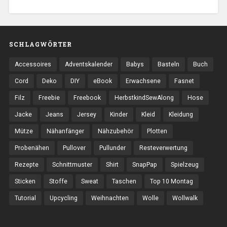
SCHLAGWÖRTER
Accessoires
Adventskalender
Babys
Basteln
Buch
Cord
Deko
DIY
eBook
Erwachsene
Fasnet
Filz
Freebie
Freebook
HerbstkindSewAlong
Hose
Jacke
Jeans
Jersey
Kinder
Kleid
Kleidung
Mütze
Nähanfänger
Nähzubehör
Plotten
Probenähen
Pullover
Pullunder
Resteverwertung
Rezepte
Schnittmuster
Shirt
SnapPap
Spielzeug
Sticken
Stoffe
Sweat
Taschen
Top 10 Montag
Tutorial
Upcycling
Weihnachten
Wolle
Wollwalk