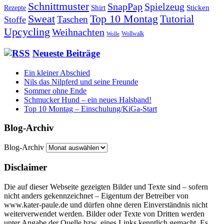
Schnittmuster
SnapPap
Spielzeug
Shirt
Sticken
Rezepte
Sweat
Top 10 Montag
Tutorial
Taschen
Stoffe
Upcycling
Weihnachten
Wollwalk
Wolle
Neueste Beiträge
Ein kleiner Abschied
Nils das Nilpferd und seine Freunde
Sommer ohne Ende
Schmucker Hund – ein neues Halsband!
Top 10 Montag – Einschulung/KiGa-Start
Blog-Archiv
Blog-Archiv
Disclaimer
Die auf dieser Webseite gezeigten Bilder und Texte sind – sofern
nicht anders gekennzeichnet – Eigentum der Betreiber von
www.kater-paule.de und dürfen ohne deren Einverständnis nicht
weiterverwendet werden. Bilder oder Texte von Dritten werden
unter Angabe der Quelle bzw. eines Links kenntlich gemacht. Es