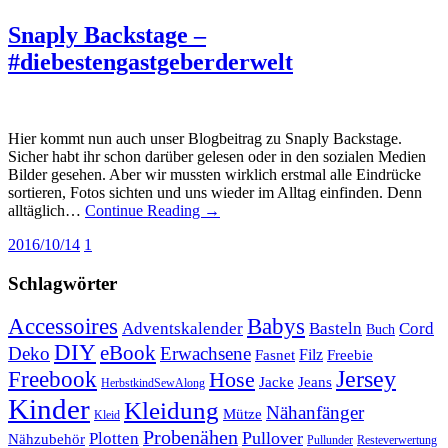
Snaply Backstage –
#diebestengastgeberderwelt
Hier kommt nun auch unser Blogbeitrag zu Snaply Backstage.
Sicher habt ihr schon darüber gelesen oder in den sozialen Medien
Bilder gesehen. Aber wir mussten wirklich erstmal alle Eindrücke
sortieren, Fotos sichten und uns wieder im Alltag einfinden. Denn
alltäglich…
Continue Reading →
2016/10/14
1
Schlagwörter
Babys
Accessoires
Cord
Adventskalender
Basteln
Buch
DIY
eBook
Deko
Erwachsene
Filz
Fasnet
Freebie
Freebook
Jersey
Hose
Jacke
Jeans
HerbstkindSewAlong
Kinder
Kleidung
Nähanfänger
Mütze
Kleid
Probenähen
Plotten
Pullover
Nähzubehör
Pullunder
Resteverwertung